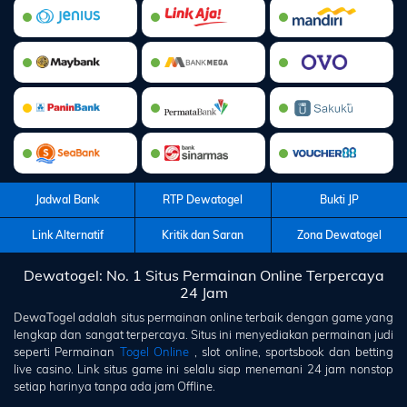
Jadwal Bank
RTP Dewatogel
Bukti JP
Link Alternatif
Kritik dan Saran
Zona Dewatogel
Dewatogel: No. 1 Situs Permainan Online Terpercaya
24 Jam
DewaTogel
adalah situs permainan online terbaik dengan game yang
lengkap dan sangat terpercaya. Situs ini menyediakan permainan judi
seperti Permainan
Togel Online
, slot online, sportsbook dan betting
live casino. Link situs game ini selalu siap menemani 24 jam nonstop
setiap harinya tanpa ada jam Offline.