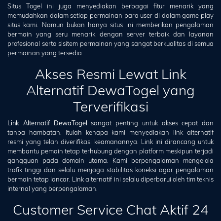
Situs Togel ini juga menyediakan berbagai fitur menarik yang
memudahkan dalam setiap permainan para user di dalam game play
situs kami. Namun bukan hanya situs ini memberikan pengalaman
bermain yang seru menarik dengan server terbaik dan layanan
profesional serta sisitem permainan yang sangat berkualitas di semua
permainan yang tersedia.
Akses Resmi Lewat Link
Alternatif DewaTogel yang
Terverifikasi
Link Alternatif DewaTogel
sangat penting untuk akses cepat dan
tanpa hambatan. Itulah kenapa kami menyediakan link alternatif
resmi yang telah diverifikasi keamanannya. Link ini dirancang untuk
membantu pemain tetap terhubung dengan platform meskipun terjadi
gangguan pada domain utama. Kami berpengalaman mengelola
trafik tinggi dan selalu menjaga stabilitas koneksi agar pengalaman
bermain tetap lancar. Link alternatif ini selalu diperbarui oleh tim teknis
internal yang berpengalaman.
Customer Service Chat Aktif 24