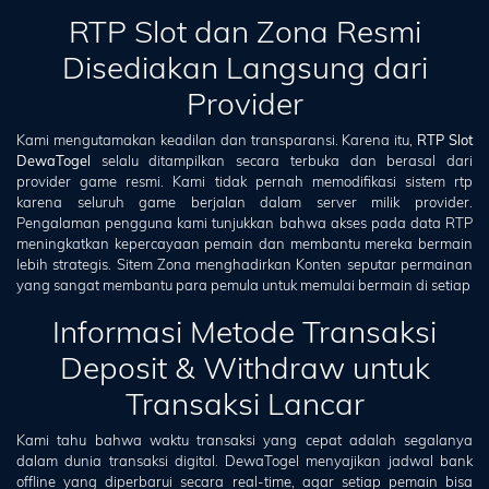
RTP Slot dan Zona Resmi
Disediakan Langsung dari
Provider
Kami mengutamakan keadilan dan transparansi. Karena itu,
RTP Slot
DewaTogel
selalu ditampilkan secara terbuka dan berasal dari
provider game resmi. Kami tidak pernah memodifikasi sistem rtp
karena seluruh game berjalan dalam server milik provider.
Pengalaman pengguna kami tunjukkan bahwa akses pada data RTP
meningkatkan kepercayaan pemain dan membantu mereka bermain
lebih strategis. Sitem Zona menghadirkan Konten seputar permainan
yang sangat membantu para pemula untuk memulai bermain di setiap
Informasi Metode Transaksi
Deposit & Withdraw untuk
Transaksi Lancar
Kami tahu bahwa waktu transaksi yang cepat adalah segalanya
dalam dunia transaksi digital. DewaTogel menyajikan jadwal bank
offline yang diperbarui secara real-time, agar setiap pemain bisa