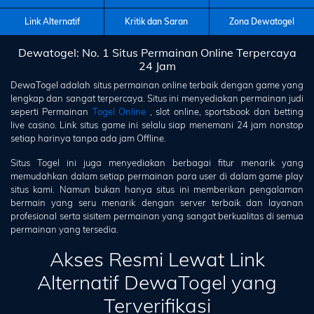
Link Alternatif
Kritik dan Saran
Zona Dewatogel
Dewatogel: No. 1 Situs Permainan Online Terpercaya
24 Jam
DewaTogel
adalah situs permainan online terbaik dengan game yang
lengkap dan sangat terpercaya. Situs ini menyediakan permainan judi
seperti Permainan
Togel Online
, slot online, sportsbook dan betting
live casino. Link situs game ini selalu siap menemani 24 jam nonstop
setiap harinya tanpa ada jam Offline.
Situs Togel ini juga menyediakan berbagai fitur menarik yang
memudahkan dalam setiap permainan para user di dalam game play
situs kami. Namun bukan hanya situs ini memberikan pengalaman
bermain yang seru menarik dengan server terbaik dan layanan
profesional serta sisitem permainan yang sangat berkualitas di semua
permainan yang tersedia.
Akses Resmi Lewat Link
Alternatif DewaTogel yang
Terverifikasi