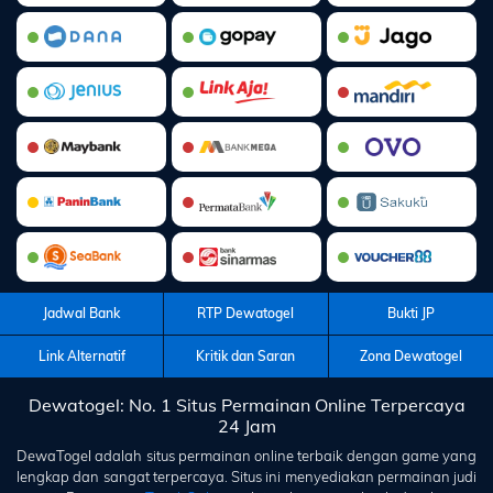
Jadwal Bank
RTP Dewatogel
Bukti JP
Link Alternatif
Kritik dan Saran
Zona Dewatogel
Dewatogel: No. 1 Situs Permainan Online Terpercaya
24 Jam
DewaTogel
adalah situs permainan online terbaik dengan game yang
lengkap dan sangat terpercaya. Situs ini menyediakan permainan judi