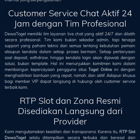
Customer Service Chat Aktif 24
Jam dengan Tim Profesional
DewaTogel memiliki tim layanan live chat yang aktif 24/7 dan dilatih
secara profesional. Tim kami bukan sekadar admin, tapi tenaga
support yang paham teknis dan semua tentang kebutuhan pemain
ataupun kendala dalam setiap proses bermain. Setiap pertanyaan
soal deposit, withdraw, hingga kendala login akan dijawab dengan
solusi, bukan template. Hal ini menunjukkan komitmen kami dalam
membangun kepercayaan pengguna situs
Togel Online
ini dengan
menghadirkan bantuan yang cepat, ramah, dan aktif. Adapun khusus
bagi member VIP dapat langsung di hubungi oleh customer service
terbaik kami.
RTP Slot dan Zona Resmi
Disediakan Langsung dari
Provider
Kami mengutamakan keadilan dan transparansi. Karena itu,
RTP Slot
DewaTogel
selalu ditampilkan secara terbuka dan berasal dari