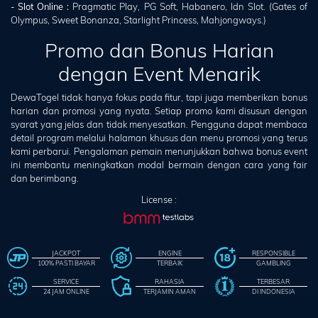
- Slot Online :
Pragmatic Play, PG Soft, Habanero, Idn Slot. (Gates of
Olympus, Sweet Bonanza, Starlight Princess, Mahjongways.)
Promo dan Bonus Harian
dengan Event Menarik
DewaTogel tidak hanya fokus pada fitur, tapi juga memberikan bonus
harian dan promosi yang nyata. Setiap promo kami disusun dengan
syarat yang jelas dan tidak menyesatkan. Pengguna dapat membaca
detail program melalui halaman khusus dan menu promosi yang terus
kami perbarui. Pengalaman pemain menunjukkan bahwa bonus event
ini membantu meningkatkan modal bermain dengan cara yang fair
dan berimbang.
License :
JACKPOT
ENGINE
RESPONSIBLE
100% PASTI BAYAR
TERBAIK
GAMBLING
SERVICE
RAHASIA
TERBESAR
24 JAM ONLINE
TERJAMIN AMAN
DI INDONESIA