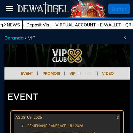
SELAMAT DATANG
Daftar
u, Deposit Via : - VIRTUAL ACCOUNT - E-WALLET - QRIS (SCAN BARC
NEWS
Beranda
Beranda
VIP
Daftar
Togel
Live
Casino
Slot
Games
Esports
PROMO
Bola