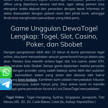
offline yang diperbarui secara real-time, agar setiap pemain bisa
mengatur waktu deposit dan penarikan dengan tepat. Informasi ini
selalu disesuaikan dengan jadwal resmi dari pihak bank, sehingga
Anda bisa menghindari penundaan yang tidak perlu.
Game Unggulan DewaTogel
Lengkap: Togel, Slot, Casino,
Poker, dan Sbobet
Dengan pengalaman lebih dari 10 tahun di dunia permainan togel
online, situs kami menyediakan seluruh game favorit hanya dalam satu
akun. Pemain bisa memilih antara togel, slot, live casino, poker IDN,
atau taruhan bola Sbobet. Semua game dijalankan melalui penyedia
resmi dengan provider yang sudah bekerja sama lebih dari puluhan
tahun, memastikan sistem yang aman dan diawasi oleh lisensi
langsung
bmm testlabs
. Komitmen kami adalah menyediakan hiburan
yang terpercaya, bukan hanya janji. Situs online resmi ini memiliki
berbagai game permainan favorit di Link DewaTogel menyediakan :
- Togel Online :
Togel Hongkong, Sydney, Singapore, Jowopools, Toto
Macau (4D, 3D, 2D, Colok Bebas, Colok Jitu, As/kop, Kepala/Ekor.)