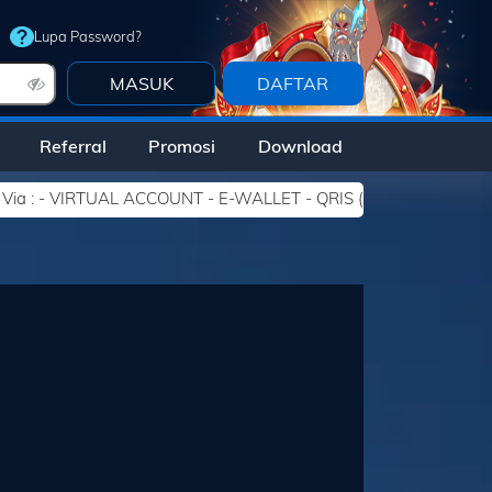
Lupa Password?
DAFTAR
Referral
Promosi
Download
L ACCOUNT - E-WALLET - QRIS (SCAN BARCODE). Link Alternatif 