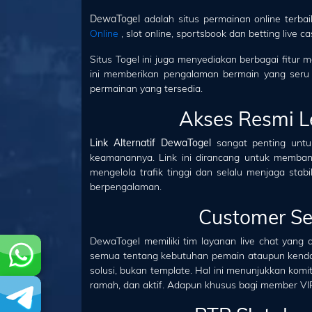
DewaTogel
adalah situs permainan online terba
Online
, slot online, sportsbook dan betting live 
Situs Togel ini juga menyediakan berbagai fitu
ini memberikan pengalaman bermain yang seru m
permainan yang tersedia.
Akses Resmi Le
Link Alternatif DewaTogel
sangat penting untuk
keamanannya. Link ini dirancang untuk memba
mengelola trafik tinggi dan selalu menjaga stabil
berpengalaman.
Customer Ser
DewaTogel memiliki tim layanan live chat yang 
semua tentang kebutuhan pemain ataupun kendala
solusi, bukan template. Hal ini menunjukkan k
ramah, dan aktif. Adapun khusus bagi member VIP