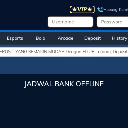
Hubungi Kami
Esports
Bola
Arcade
Deposit
History
G SEMAKIN MUDAH Dengan FITUR Terbaru, Deposit Via : - VIRTUA
JADWAL BANK OFFLINE